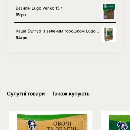
Базилік Lugo Venko 15 г
15грн.
Каша Булгур із зеленим горошком Lugo Venko 216 г
64грн.
Супутні товари
Також купують