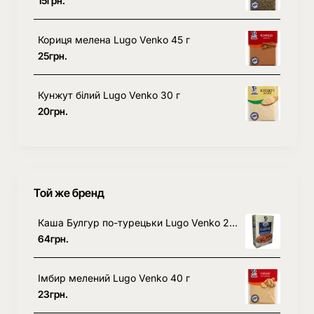
15грн.
випускається під наглядом
висококваліфікованого персоналу з
Кориця мелена Lugo Venko 45 г
використанням тільки сертифікованої
25грн.
сировини високої якості. Продукція доступна
для всіх верств населення і підходить для
Кунжут білий Lugo Venko 30 г
щоденного споживання. Понад 20 років
20грн.
продукція успішно продається на всій
території України та за її межами.
Той же бренд
Каша Булгур по-турецьки Lugo Venko 216 г
64грн.
Імбир мелений Lugo Venko 40 г
23грн.