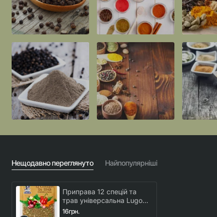
Нещодавно переглянуто
Найпопулярніші
Приправа 12 спецій та
трав універсальна Lugo
Venko 25 г
16грн.