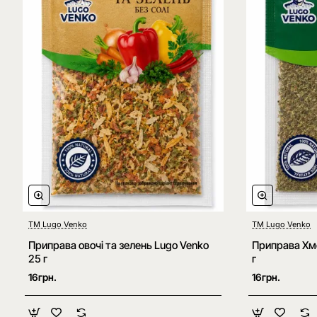
ТМ Lugo Venko
ТМ Lugo Venko
Нове
Приправа овочі та зелень Lugo Venko
Приправа Хме
25 г
г
16грн.
16грн.