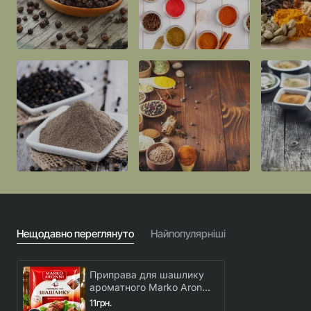
Нещодавно переглянуто
Найпопулярніші
Приправа для шашлику
ароматного Marko Aronni
30 г
11грн.