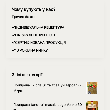
приготування не тільки на багатті, але і в
духовці. Крім того нашу суміш спецій для
Чому купують у нас?
шашлику можна використовувати при
Причин багато
приготуванні м'яса на вугіллі, тушкованого
м'яса в духовці, або ж смаженого м'яса на
ІНДИВІДУАЛЬНА РЕЦЕПТУРА
сковороді.
НАТУРАЛЬНІ ПРЯНОСТІ
СЕРТИФІКОВАНА ПРОДУКЦІЯ
16 РОКІВ НА РИНКУ
З тієї ж категорії
Приправа 12 спецій та трав універсальна Lugo Venko 25 г
16грн.
Приправа tandoori masala Lugo Venko 50 г