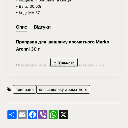
Вага:
30.00г
Код:
МА 37
Опис
Відгуки
Приправа для шашлику ароматного Marko
Aronni 30 г
Приправа для шашлику ароматного
- це
всіма улюблене блюдо, яке дуже сильно
нагадує нам про спекотне літо, відпочинок
на природі біля річки. Шашлик можна
приправи
для шашлику ароматного
готувати з різних видів м'яса: з курки,
яловичини, баранини і свинини. Дуже
важливо підібрати правильні спеції для цієї
Share
Email
Facebook
Viber
WhatsApp
X
страви. Наша приправа є універсальним і
підійде для маринування шашлику, для його