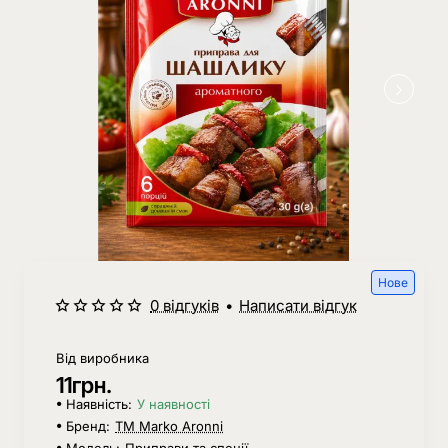
Нове
0 відгуків
•
Написати відгук
Від виробника
11грн.
Наявність:
У наявності
Бренд:
ТМ Marko Aronni
Модель:
Приправи та спеції